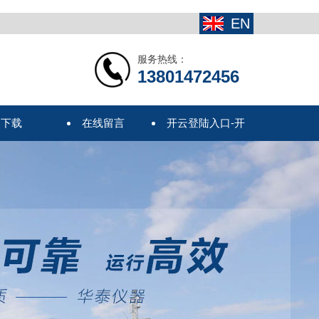
EN
服务热线：
13801472456
本下载
在线留言
开云登陆入口-开
云online(中国)