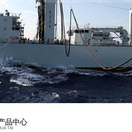
产品中心
UA TAI