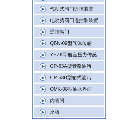
气动式阀门遥控装置
电动势阀门遥控装装置
遥控阀门
QBN-09型气体传感
YSZK型舱室压力传感
CP-63A型管路油污
CP-63B型箱式油污
OMK-08型油水界面
内管附
座板