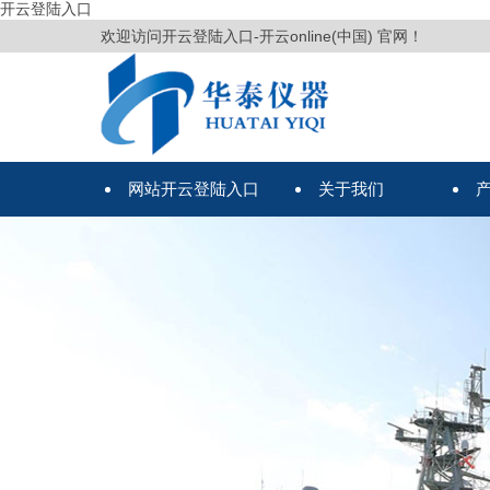
开云登陆入口
欢迎访问开云登陆入口-开云online(中国) 官网！
网站开云登陆入口
关于我们