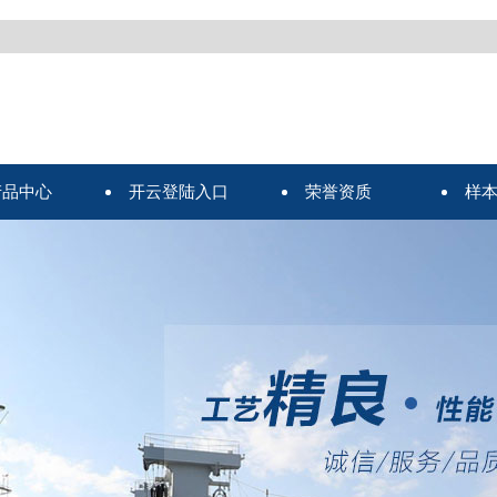
产品中心
开云登陆入口
荣誉资质
样