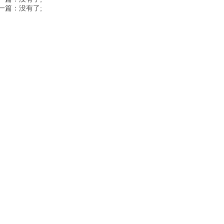
一篇：没有了;