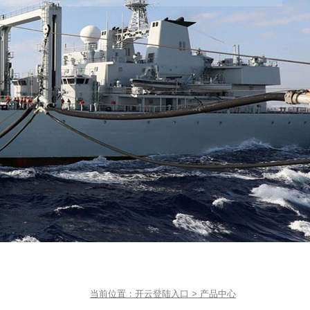
当前位置：
开云登陆入口
>
产品中心