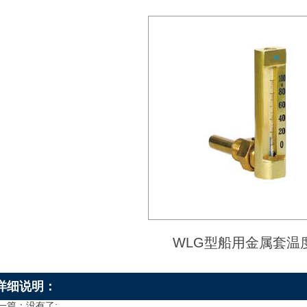
WLG型船用金属套温
详细说明：
一篇：没有了;