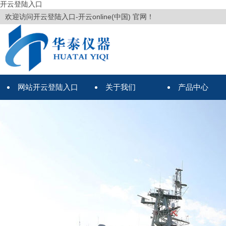
开云登陆入口
欢迎访问开云登陆入口-开云online(中国) 官网！
网站开云登陆入口
关于我们
产品中心